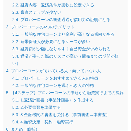
2.2.
融資内容・返済条件が柔軟に設定できる
2.3.
審査ステップが少ない
2.4.
プロパーローンの審査通過が信用力の証明になる
3.
プロパーローンの4つのデメリット
3.1.
一般的な住宅ローンより金利が高くなる傾向がある
3.2.
連帯保証人が必要になるケースが多い
3.3.
融資額が少額になりやすく自己資金が求められる
3.4.
返済が滞った際のリスクが高い（競売までの期間が短
い）
4.
プロパーローンが向いている人・向いていない人
4.1.
プロパーローンをおすすめできる人の特徴
4.2.
一般的な住宅ローンを選ぶべき人の特徴
5.
【4ステップ】プロパーローンの申込から融資実行までの流れ
5.1.
1.返済計画書（事業計画書）を作成する
5.2.
2.必要書類を準備する
5.3.
3.金融機関の審査を受ける（事前審査→本審査）
5.4.
4.融資決定・契約・融資実行
6.
まとめ（総括）