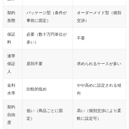
契約
パッケージ型（条件が
オーダーメイド型（個別
形態
事前に固定）
交渉）
保証
必要（数十万円単位が
不要
料
多い）
連帯
保証
原則不要
求められるケースが多い
人
金利
やや高めに設定される傾
比較的低め
水準
向
契約
低い（商品ごとに固
高い（個別交渉により柔
自由
定）
軟に設定可）
度