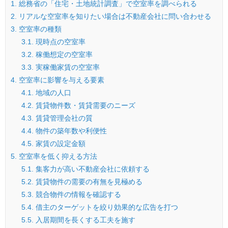
1.
総務省の「住宅・土地統計調査」で空室率を調べられる
2.
リアルな空室率を知りたい場合は不動産会社に問い合わせる
3.
空室率の種類
3.1.
現時点の空室率
3.2.
稼働想定の空室率
3.3.
実稼働家賃の空室率
4.
空室率に影響を与える要素
4.1.
地域の人口
4.2.
賃貸物件数・賃貸需要のニーズ
4.3.
賃貸管理会社の質
4.4.
物件の築年数や利便性
4.5.
家賃の設定金額
5.
空室率を低く抑える方法
5.1.
集客力が高い不動産会社に依頼する
5.2.
賃貸物件の需要の有無を見極める
5.3.
競合物件の情報を確認する
5.4.
借主のターゲットを絞り効果的な広告を打つ
5.5.
入居期間を長くする工夫を施す