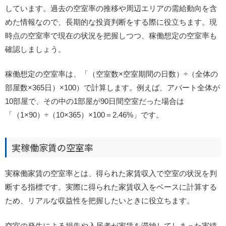
しています。過去の空室率の推移や周辺エリアの需給動向を含
めた情報なので、長期的な投資判断をする際に役立ちます。現
時点の空室率で現在の状況を把握しつつ、稼働想定の空室率も
確認しましょう。
稼働想定の空室率は、「（空室数×空室期間の日数）÷（全体の
部屋数×365日）×100）で計算します。例えば、アパート全体が
10部屋で、その中の1部屋が90日間空室だった場合は
「（1×90）÷（10×365）×100＝2.46%」です。
実稼働家賃の空室率
実稼働家賃の空室率とは、得られた家賃収入で空室の状況を判
断する指標です。実際に得られた家賃収入をベースに計算する
ため、リアルな収益性を把握したいときに役立ちます。
空室の発生による損失や入居者が家賃を滞納してしまった実績