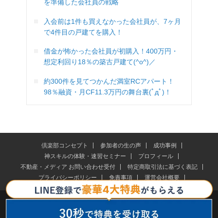
を準備した会社員の戦略
入会前は1件も買えなかった会社員が、7ヶ月
で4件目の戸建てを購入！
借金が怖かった会社員が初購入！400万円・
想定利回り18％の築古戸建て(^o^)／
約300件を見てつかんだ満室RCアパート！
98％融資・月CF11.3万円の舞台裏(ﾟдﾟ)！
倶楽部コンセプト
参加者の生の声
成功事例
神スキルの体験・速習セミナー
プロフィール
不動産・メディア お問い合わせ受付
特定商取引法に基づく表記
プライバシーポリシー
免責事項
運営会社概要
さくらいふ株式会社HP
© 2026 木村洸士公式サイト