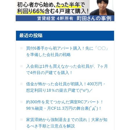
最近の投稿
買付6番手から初アパート購入！先に「〇〇」
を準備した会社員の戦略
入会前は1件も買えなかった会社員が、7ヶ月
で4件目の戸建てを購入！
借金が怖かった会社員が初購入！400万円・
想定利回り18％の築古戸建て(^o^)／
約300件を見てつかんだ満室RCアパート！
98％融資・月CF11.3万円の舞台裏(ﾟдﾟ)！
家賃滞納から強制退去までの流れ｜大家が知
るべき手順と注意点を解説