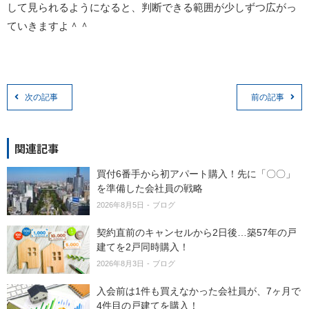
して見られるようになると、判断できる範囲が少しずつ広がっ
ていきますよ＾＾
次の記事
前の記事
関連記事
買付6番手から初アパート購入！先に「〇〇」
を準備した会社員の戦略
2026年8月5日
ブログ
契約直前のキャンセルから2日後…築57年の戸
建てを2戸同時購入！
2026年8月3日
ブログ
入会前は1件も買えなかった会社員が、7ヶ月で
4件目の戸建てを購入！