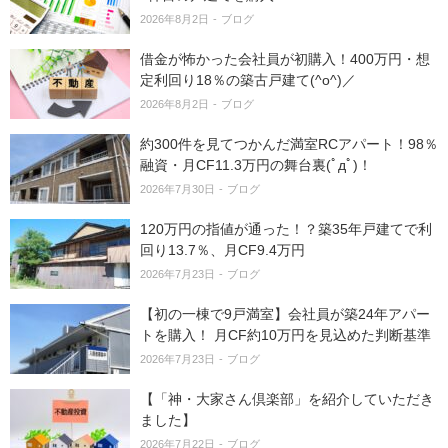
2026年8月2日
ブログ
借金が怖かった会社員が初購入！400万円・想
定利回り18％の築古戸建て(^o^)／
2026年8月2日
ブログ
約300件を見てつかんだ満室RCアパート！98％
融資・月CF11.3万円の舞台裏(ﾟдﾟ)！
2026年7月30日
ブログ
120万円の指値が通った！？築35年戸建てで利
回り13.7％、月CF9.4万円
2026年7月23日
ブログ
【初の一棟で9戸満室】会社員が築24年アパー
トを購入！ 月CF約10万円を見込めた判断基準
2026年7月23日
ブログ
【「神・大家さん倶楽部」を紹介していただき
ました】
2026年7月22日
ブログ