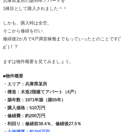
兵庫県某所の築55年アパートを
1棟目として購入されました＾＾
しかも、購入時は全空。
そこから修繕を行い、
修繕後2か月で4戸満室稼働までもっていったとのことです(ﾟ
дﾟ)！？
まずは物件概要を見てみましょう。
■物件概要
・エリア：兵庫県某所
・構造：木造2階建てアパート（4戸）
・築年数：1971年築（築55年）
・購入価格：510万円
・修繕費：約200万円
・利回り：修繕前38.4％、修繕後27.5％
・
土地積算：約768万円