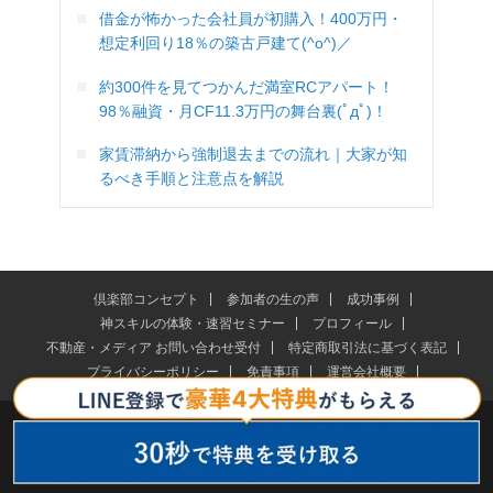
借金が怖かった会社員が初購入！400万円・
想定利回り18％の築古戸建て(^o^)／
約300件を見てつかんだ満室RCアパート！
98％融資・月CF11.3万円の舞台裏(ﾟдﾟ)！
家賃滞納から強制退去までの流れ｜大家が知
るべき手順と注意点を解説
倶楽部コンセプト
参加者の生の声
成功事例
神スキルの体験・速習セミナー
プロフィール
不動産・メディア お問い合わせ受付
特定商取引法に基づく表記
プライバシーポリシー
免責事項
運営会社概要
さくらいふ株式会社HP
© 2026 木村洸士公式サイト