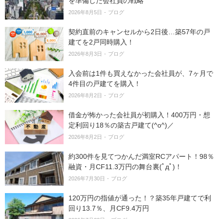
を準備した会社員の戦略
2026年8月5日
ブログ
契約直前のキャンセルから2日後…築57年の戸
建てを2戸同時購入！
2026年8月3日
ブログ
入会前は1件も買えなかった会社員が、7ヶ月で
4件目の戸建てを購入！
2026年8月2日
ブログ
借金が怖かった会社員が初購入！400万円・想
定利回り18％の築古戸建て(^o^)／
2026年8月2日
ブログ
約300件を見てつかんだ満室RCアパート！98％
融資・月CF11.3万円の舞台裏(ﾟдﾟ)！
2026年7月30日
ブログ
120万円の指値が通った！？築35年戸建てで利
回り13.7％、月CF9.4万円